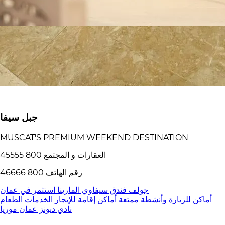
جبل سيفا
MUSCAT'S PREMIUM WEEKEND DESTINATION
العقارات و المجتمع 800 45555
رقم الهاتف 800 46666
جولف
فندق سيفاوي
المارينا
استثمر في عمان
أماكن للزيارة وأنشطة ممتعة
أماكن إقامة للإيجار
الخدمات
الطعام
نادي ديونز
عمان
موريا