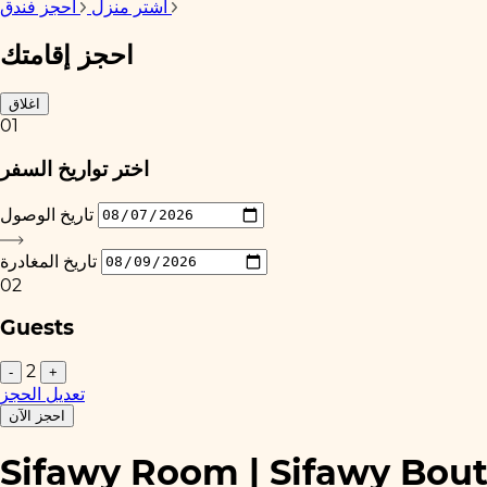
احجز فندق
اشتر منزل
احجز إقامتك
اغلاق
01
اختر تواريخ السفر
تاريخ الوصول
تاريخ المغادرة
02
Guests
2
-
+
تعديل الحجز
احجز الآن
Sifawy Room | Sifawy Bout