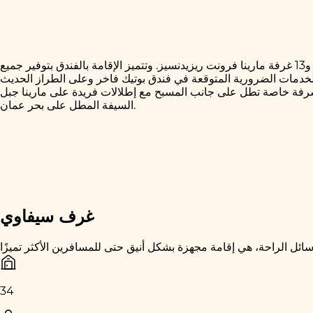
يتألف فندق سيفاوي من 25 غرفة سيفاوي فاخرة، و29 جناح مارينا مجهزين بشكل أنيق، ومنهم 2 جناح مارينا للنزلاء ذوي الاحتياجات الخاصة، و13 غرفة مارينا فرونت ريزيدنسيز. وتتميز الإقامة بالفندق بتوفير جميع
والأخضر والأرجواني، ويضم جميعها شرفة خاصة تطل على جانب المسبح مع إطلالات فريدة على مارينا جبل
السيفة المطل على بحر عمان.
غرف سيفاوي
34