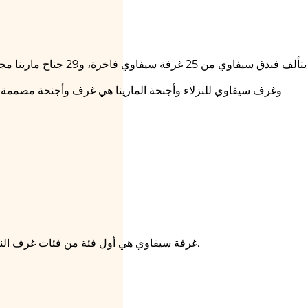
غرفة سيفاوي هي أول فئة من فئات غرف النزلاء. والإقامة بتلك الغرفة، والتي تبلغ مساحتها 34 مترًا مربعًا وتتميز بوسائل الراحة، هي إقامة مجهزة بشكل أنيق حتى للمسافرين الأكثر تميزًا.