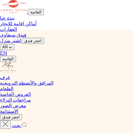
القائمة
نبذة عنا
أماكن إقامة للإيجار
العقارات
فندق سيفاوي
اشتر منزل
احجز فندق
AR
EN
القائمة
غرف
المرافق والأنشطة الترويحية
الطعام
العروض الخاصة
مراجعات النزلاء
معرض الصور
الاستدامة
احجز فندق
بحث