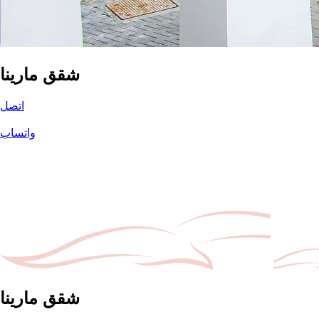
شقق مارينا
اتصل
واتساب
شقق مارينا