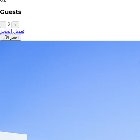
Guests
2
-
+
تعديل الحجز
احجز الآن